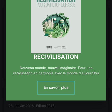
Une grammaire du bien commun
29 Janvier 2018
|
Editos 2018
C'est à Davos qu'Emmanuel Macron a proposé
l'élaboration d'une "grammaire du bien commun",
socle d'un "vrai contrat mondial, et un vrai contrat qui
n'est pas que celui d…
RECIVILISATION
Nouveau monde, nouvel imaginaire. Pour une
Lire la suite
recivilisation en harmonie avec le monde d’aujourd’hui
En savoir plus
Des résolutions pour donner envie
23 Janvier 2018
|
Editos 2018