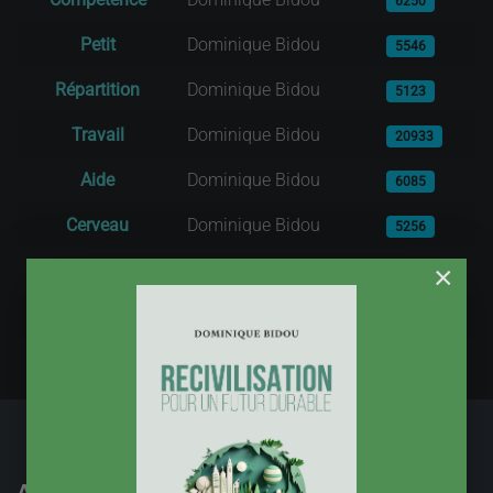
6250
Petit
Dominique Bidou
5546
Répartition
Dominique Bidou
5123
Travail
Dominique Bidou
20933
Aide
Dominique Bidou
6085
Cerveau
Dominique Bidou
5256
Emploi
Dominique Bidou
×
7217
Reconversion
Dominique Bidou
4904
Abonnez-vous à notre lettre d'information