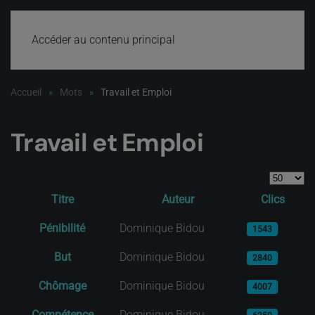
Accéder au contenu principal
Accueil
Mots
Travail et Emploi
Travail et Emploi
Afficher #
Titre
Auteur
Clics
Articles
Pénibilité
Dominique Bidou
1543
But
Dominique Bidou
2840
Chômage
Dominique Bidou
4007
Compétence
Dominique Bidou