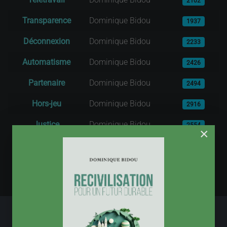
2102
Transparence
Dominique Bidou
1937
Déconnexion
Dominique Bidou
2233
Automatisme
Dominique Bidou
2426
Partenaire
Dominique Bidou
2494
Hors-jeu
Dominique Bidou
2916
Justice
Dominique Bidou
2554
×
1
2
3
4
Page 1 sur 7