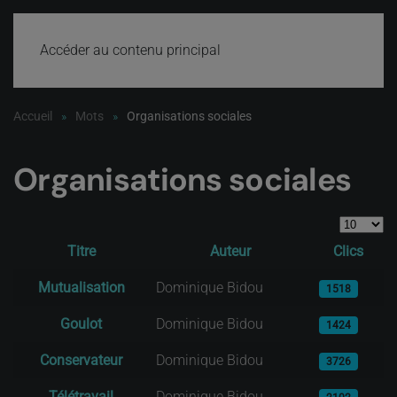
Accéder au contenu principal
Accueil
Mots
Organisations sociales
Organisations sociales
Afficher #
Titre
Auteur
Clics
Articles
Mutualisation
Dominique Bidou
1518
Goulot
Dominique Bidou
1424
Conservateur
Dominique Bidou
3726
Télétravail
Dominique Bidou