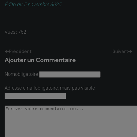
Édito du 5 novembre 3025
Vues : 762
Précédent
Suivant
Ajouter un Commentaire
Nom
obligatoire
Adresse email
obligatoire, mais pas visible