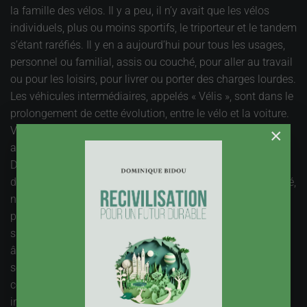
la famille des vélos. Il y a peu, il n’y avait que les vélos
individuels, plus ou moins sportifs, le triporteur et le tandem
s’étant raréfiés. Il y en a aujourd’hui pour tous les usages,
personnel ou familial, assis ou couché, pour aller au travail
ou pour les loisirs, pour livrer ou porter des charges lourdes.
Les véhicules intermédiaires, appelés « Vélis », sont dans le
prolongement de cette évolution, entre le vélo et la voiture.
Vous y trouvez la voiturette électrique, 2 ou 4 places, mais
×
aussi des micro-autobus pour des ramassages scolaires.
De l’autre côté de la gamme, ce sont des vélos qui ont pris
de l’embonpoint, pour assurer plus de confort et de sécurité,
notamment par mauvais temps. L’assistance électrique
permet cette évolution et apporte une puissance
supplémentaire, bien utile pour les usagers d’un certain
âge. La multiplication de ces « vélis » serait un élément de
solution pour les déplacements en zone peu dense, en
complément de la voiture à la demande ou d’autres
initiatives locales à partir du partage et de la solidarité.