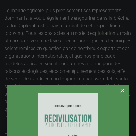
Le monde agricole, plus précisément ses représentants
dominants, a voulu également s’engouffrer dans la brèche.
La loi Duplomb est le navire amiral de cette opération de
lobbying. Tous les obstacles au mode d’exploitation « main
stream » doivent être levés. Peu importe que ces techniques
soient remises en question par de nombreux experts et des
organisations internationales, et que nos principaux
modèles agricoles soient condamnés à terme pour des
raisons écologiques, érosion et épuisement des sols, effet
de serre, demande en eau toujours en hausse, effets sur la
santé des agriculteurs et la santé publique, etc. L’opinion
×
s’est exprimée par une pétition qui a reçu plus de 2 millions
de signatures, mais la pression demeure forte, au point
qu’un décret pour faciliter l’arrachage de haies est à ce jour
en consultation.
Le modèle « Malheur aux vaincus » a pour conséquence