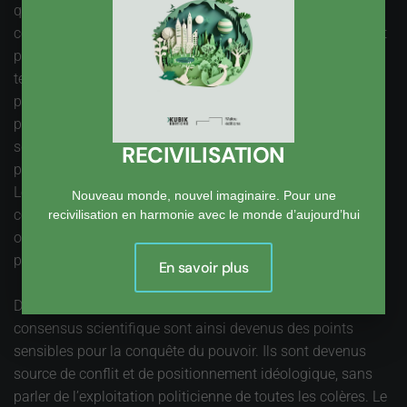
que l’accès au pouvoir est déterminant. Sa conquête
conditionne toutes les politiques, puisque les vaincus n’ont
plus droit à la parole. L’idée même de compromis, de
tentative de rapprochement des points de vue, est exclue
puisque le vainqueur détient tous les pouvoirs. La vie
politique est devenue une arène où le combat est mis en
scène, au lieu d’être une recherche de consensus, dans la
RECIVILISATION
perspective d’un intérêt général toujours difficile à préciser.
Les lieux d’échanges apaisés, constructifs, sont négligés
Nouveau monde, nouvel imaginaire. Pour une
comme le Conseil économique, social et environnemental,
recivilisation en harmonie avec le monde d’aujourd’hui
ou même supprimés comme l’ont été les commissions du
plan, pourtant si efficaces.
En savoir plus
Des sujets bien documentés et faisant l’objet d’un
consensus scientifique sont ainsi devenus des points
sensibles pour la conquête du pouvoir. Ils sont devenus
source de conflit et de positionnement idéologique, sans
parler de l’exploitation politicienne de toutes les colères. Le