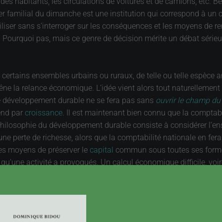
des habitants, les circulations de voitures et de camions, etc. 
r familial du dimanche est une institution qui correspond à un ce
giliser sans s’interroger sur les conséquences et les moyens de re
s. Pourquoi pas, mais ce genre de décision mérite un débat série
de certains ensembles urbains ou ruraux, de telle ou telle espèce a
e la relance économique. L’idée vient alors tout naturellement 
e développement durable ne se fera pas sans
ouvrir le champ du
tend par
croissance
. Il est maintenant bien connu que la comptabil
a philosophie du développement durable consiste à considérer l’
 une perte de richesse, alors que la comptabilité nationale en fe
les moyens de préserver le
capital
commun sous toutes ses formes
qu’une activité a provoqués. Un calcul économique difficile, voi
illage, de la qualité de la vie d’une manière générale ? Les économ
dée aux choses dépend de nombreux facteurs, qu’elle évolue dans l
Que ce soit faute de pouvoir les évaluer, ou bien parce qu’ils n
u lieu ou en complément des instruments économiques.