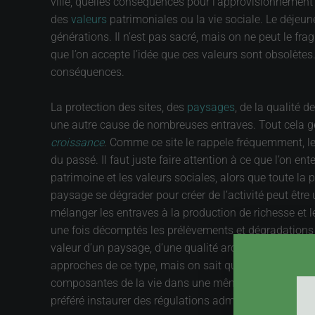
ville, quelles conséquences pour l’approvisionnement 
des
valeurs
patrimoniales ou la vie sociale. Le déjeune
générations. Il n’est pas sacré, mais on ne peut le fra
que l’on accepte l’idée que ces valeurs sont obsolète
conséquences.
La protection des sites, des
paysages
, de la qualité 
une autre cause de nombreuses entraves. Tout cela gên
croissance
. Comme ce site le rappele fréquemment, l
du passé. Il faut juste faire attention à ce que l’on en
patrimoine et les valeurs sociales, alors que toute l
paysage se dégrader pour créer de l’activité peut être
mélanger les entraves à la production de richesse et 
une fois décomptés les prélèvements et dégradations 
valeur d’un paysage, d’une qualité architecturale d’un v
approches de ce type, mais on sait que la valeur accor
composantes de la vie dans une même unité de mesure. 
préféré instaurer des régulations administratives, a