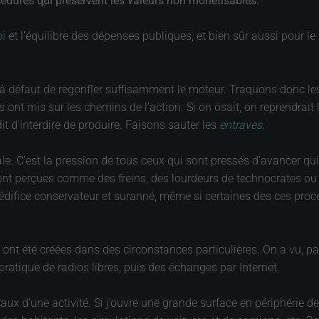
cédures qui préservent les valeurs non monétisables.
i
et l’équilibre des dépenses publiques, et bien sûr aussi pour le
 à défaut de regonfler suffisamment le moteur. Traquons donc les
ont mis sur les chemins de l’action. Si on osait, on reprendrait 
erdit d’interdire de produire. Faisons sauter les
entraves
.
e. C’est la pression de tous ceux qui sont pressés d’avancer qui s
ont perçues comme des freins, des lourdeurs de technocrates ou d
 édifice conservateur et suranné, même si certaines des ces proc
et ont été créées dans des circonstances particulières. On a vu, 
la pratique de radios libres, puis des échanges par Internet.
raux d’une activité. Si j’ouvre une grande surface en périphérie d