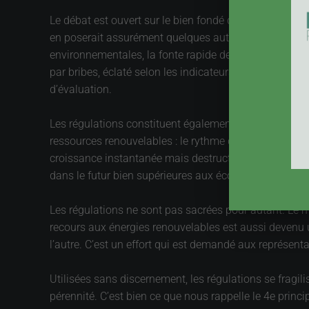
Le débat est ouvert sur le bien fondé de ces régulati
en poserait assurément quelques autres. La croissance 
environnementales, la fonte rapide de certains capitaux
par bribes, éclaté selon les indicateurs adoptés, avec
d’évaluation.
Les régulations constituent également une manière d’arbi
ressources renouvelables : le rythme de l’exploitation e
croissance instantanée mais destructrice de richesse
dans le futur bien supérieures aux économies réalisée
Les régulations ne sont pas sacrées pour autant. Le mo
recours aux énergies renouvelables est aussi devenu une
l’autre. C’est un effort qui est demandé aux représenta
Utilisées sans discernement, les régulations se fragil
pérennité. C’est bien ce que nous rappelle le 4e princi