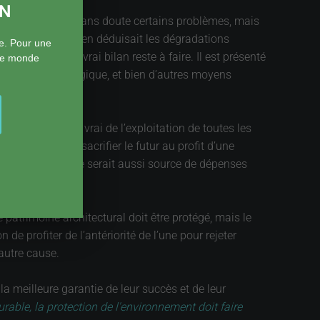
ON
pouce résoudrait sans doute certains problèmes, mais
aussi forte si on en déduisait les dégradations
e. Pour une
 ces pays ? Le vrai bilan reste à faire. Il est présenté
 le monde
l’empreinte écologique, et bien d’autres moyens
issons, et c’est vrai de l’exploitation de toutes les
on est forte de sacrifier le futur au profit d’une
ance à bon compte serait aussi source de dépenses
 patrimoine architectural doit être protégé, mais le
e profiter de l’antériorité de l’une pour rejeter
’autre cause.
a meilleure garantie de leur succès et de leur
able, la protection de l'environnement doit faire