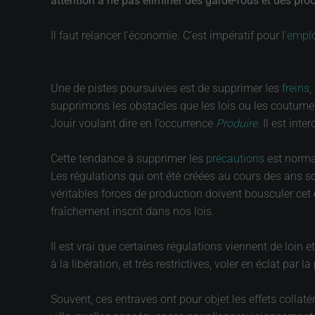
attention à ne pas éliminer des garde-fous et des pro
Il faut relancer l’économie. C’est impératif pour l’
emplo
Une de pistes poursuivies est de supprimer les
freins
,
supprimons les obstacles que les lois ou les coutumes 
Jouir voulant dire en l’occurrence
Produire
. Il est int
Cette tendance à supprimer les
précautions
est normal
Les régulations qui ont été créées au cours des ans s
véritables forces de production doivent bousculer cet
fraîchement inscrit dans nos lois.
Il est vrai que certaines régulations viennent de loin 
à la libération, et très restrictives, voler en éclat par 
Souvent, ces entraves ont pour objet les effets collaté