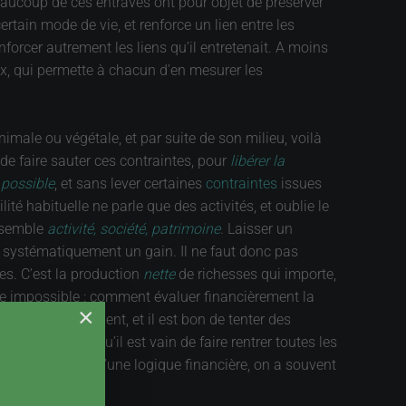
Beaucoup de ces entraves ont pour objet de préserver
rtain mode de vie, et renforce un lien entre les
nforcer autrement les liens qu’il entretenait. A moins
ux, qui permette à chacun d’en mesurer les
nimale ou végétale, et par suite de son milieu, voilà
de faire sauter ces contraintes, pour
libérer la
 possible
, et sans lever certaines
contraintes
issues
ité habituelle ne parle que des activités, et oublie le
ensemble
activité, société, patrimoine
. Laisser un
ra systématiquement un gain. Il ne faut donc pas
. C’est la production
nette
de richesses qui importe,
re impossible : comment évaluer financièrement la
×
istes y travaillent, et il est bon de tenter des
e temps, et qu’il est vain de faire rentrer toutes les
e relèvent pas d’une logique financière, on a souvent