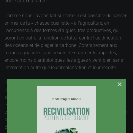
poule aux œufs d’or.
Comme nous l’avons fait sur terre, il est possible de passer
en mer de la « chasse-cueillette » à l’agriculture, en
l’occurrence à des fermes d’algues, très productives, qui
auront en outre la fonction de lutter contre l’acidification
des océans et de piéger le carbone. Contrairement aux
fermes aquacoles, pas besoin de nutriments apportés,
encore moins d’antibiotiques, les algues vivent bien sans
intervention autre que leur implantation et leur récolte.
×
Il reste beaucoup à faire pour étendre la cuture des algues,
et en premier pour accroître nos connaissances
scientifiques sur ces êtres encore mal connus. Sur 12 000
espèces identifiées, seules 200 font l’objet de
commercialisation, et sur les 48 millions de km² utilisables
pour ces fermes d’algues selon l’université de Santa
Barbara, 2000km² sont réellement utilisés. Plus de