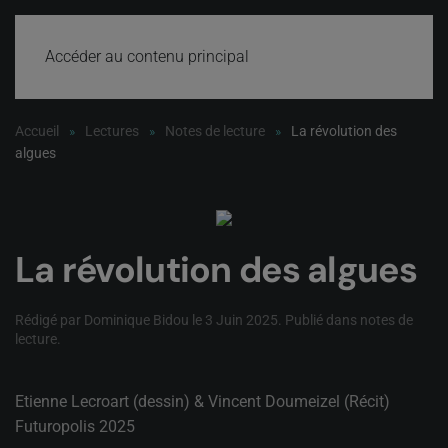
Accéder au contenu principal
Accueil
Lectures
Notes de lecture
La révolution des
algues
La révolution des algues
Rédigé par Dominique Bidou le
3 Juin 2025
. Publié dans
notes de
lecture
.
Etienne Lecroart (dessin) & Vincent Doumeizel (Récit)
Futuropolis 2025