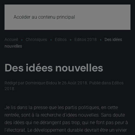
Accéder au contenu principal
Accueil
Chroniques
Editos
Editos 2018
Des idées
nouvelles
Des idées nouvelles
Rédigé par Dominique Bidou le
26 Août 2018
. Publié dans
Editos
2018
.
Je lis dans la presse que les partis politiques, en cette
rentrée, sont à la recherche d'idées nouvelles. Sans doute
des idées qui ne dérangent pas trop, qui ne font pas peur à
l'électorat. Le développement durable devrait être un vivier