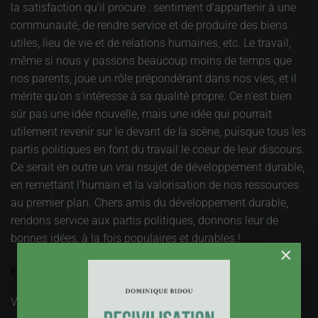
la satisfaction qu'il procure : sentiment d'appartenir à une
communauté, de rendre service et de produire des biens
utiles, lieu de vie et de relations humaines, etc. Le travail,
même si nous y passons beaucoup moins de temps que
nos parents, joue un rôle prépondérant dans nos vies, et il
mérite qu'on s'intéresse à sa qualité propre. Ce n'est bien
sûr pas une idée nouvelle, mais une idée qui pourrait
utilement revenir sur le devant de la scène, puisque tous les
partis politiques en font du travail le coeur de leur discours.
Ce serait en outre un vrai nsujet de développement durable,
en remettant l'humain et la valorisation de nos ressources
au premier plan. Chers amis du développement durable,
rendons service aux partis politiques, donnons leur de
bonnes idées, à la fois populaires et durables !
×
Edito du 5 septembre 2018
Vues : 2182