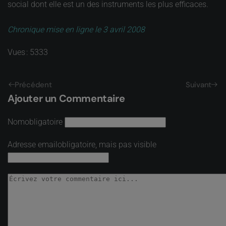
social dont elle est un des instruments les plus efficaces.
Chronique mise en ligne le 3 avril 2008
Vues : 5333
Précédent
Suivant
Ajouter un Commentaire
Nom
obligatoire
Adresse email
obligatoire, mais pas visible