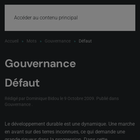
Accéder au contenu principal
Accueil
Mots
Gouvernance
Défaut
Gouvernance
Défaut
Rédigé par Dominique Bidou le
9 Octobre 2009
. Publié dans
Gouvernance
.
Le développement durable est une dynamique. Une marche
en avant sur des terres inconnues, ce qui demande une
grande rigueur dans la progression. Dans cette