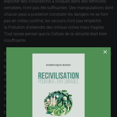
exploiter des installations à Risques dans des territoires
sensibles, n’ont pas été suffisantes. Des manipulations dont
chacun peut a posteriori constater les dangers ne se font
pas en milieu confiné, les secours n’ont pas empêché
la Pollution d’atteindre des milieux riches mais fragiles.
Tout laisse penser que la Culture de la sécurité était bien
insuffisante.
×
Il n’y aura pas de développement durable sans coexistence,
sur les mêmes territoires ou à proximité, de richesse
biologique, de Villes et de concentrations humaines, et
d’activités potentiellement dangereuses. Dans le parc
naturel du Vexin français, Val d’Oise, de nombreuses voix
s’élèvent contre l’exploitation de carrières, au motif d’une
incompatibilité entre cette activité et la protection de
l’Environnement. Le besoin de matériaux pour assurer un
habitat décent à des millions de franciliens est oublié, ou
bien repoussé d’un revers de manche : il n’y a qu’à les