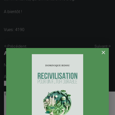
A bientôt !
Vues : 4190
Précédent
Suivant
×
Ajouter un Commentaire
Nom
obligatoire
Adresse email
obligatoire, mais pas visible