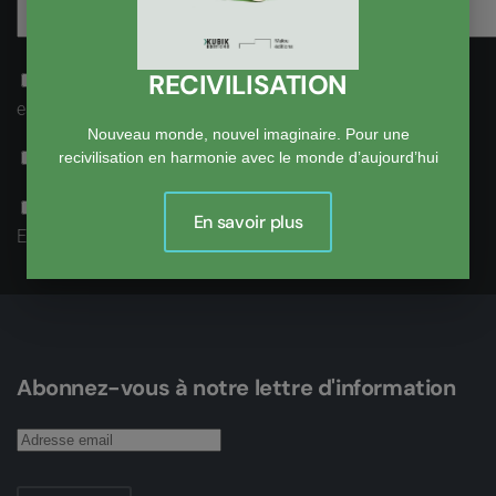
RECIVILISATION
Recevoir une notification par email lorsqu’une réponse
est postée
Nouveau monde, nouvel imaginaire. Pour une
Accepter la politique de confidentialité
recivilisation en harmonie avec le monde d’aujourd’hui
Je ne suis pas un robot
En savoir plus
Enregistrer
Abonnez-vous à notre lettre d'information