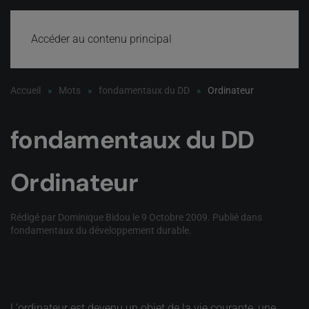
Accéder au contenu principal
Accueil
Mots
fondamentaux du DD
Ordinateur
fondamentaux du DD
Ordinateur
Rédigé par Dominique Bidou le
9 Octobre 2009
. Publié dans
fondamentaux du développement durable
.
L'ordinateur est devenu un objet de la vie courante, une