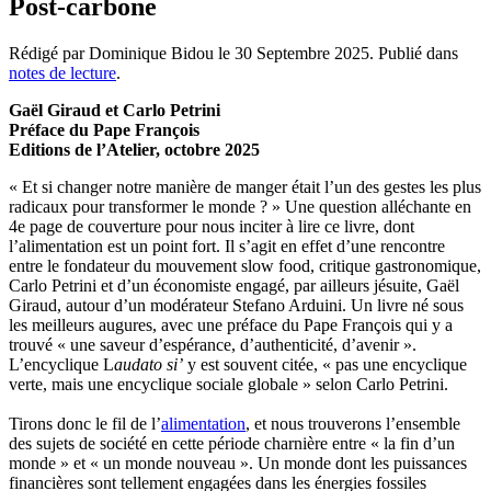
Post-carbone
Rédigé par Dominique Bidou le
30 Septembre 2025
. Publié dans
notes de lecture
.
Gaël Giraud et Carlo Petrini
Préface du Pape François
Editions de l’Atelier, octobre 2025
« Et si changer notre manière de manger était l’un des gestes les plus
radicaux pour transformer le monde ? » Une question alléchante en
4e page de couverture pour nous inciter à lire ce livre, dont
l’alimentation est un point fort. Il s’agit en effet d’une rencontre
entre le fondateur du mouvement slow food, critique gastronomique,
Carlo Petrini et d’un économiste engagé, par ailleurs jésuite, Gaël
Giraud, autour d’un modérateur Stefano Arduini. Un livre né sous
les meilleurs augures, avec une préface du Pape François qui y a
trouvé « une saveur d’espérance, d’authenticité, d’avenir ».
L’encyclique L
audato si’
y est souvent citée, « pas une encyclique
verte, mais une encyclique sociale globale » selon Carlo Petrini.
Tirons donc le fil de l’
alimentation
, et nous trouverons l’ensemble
des sujets de société en cette période charnière entre « la fin d’un
monde » et « un monde nouveau ». Un monde dont les puissances
financières sont tellement engagées dans les énergies fossiles