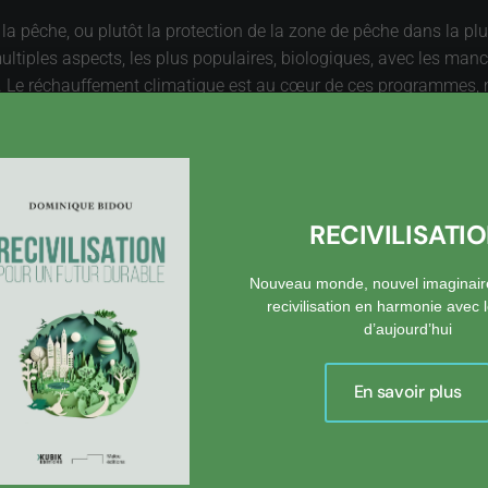
 la pêche, ou plutôt la protection de la zone de pêche dans la 
multiples aspects, les plus populaires, biologiques, avec les manc
u. Le réchauffement climatique est au cœur de ces programmes, 
 des points de référence pour mieux comprendre le fonctionnemen
ans un univers unique, et qui témoigne, comme le relève Isabelle 
qui ont eu le privilège d’y séjourner ».
RECIVILISATI
Nouveau monde, nouvel imaginair
recivilisation en harmonie avec
d’aujourd’hui
En savoir plus