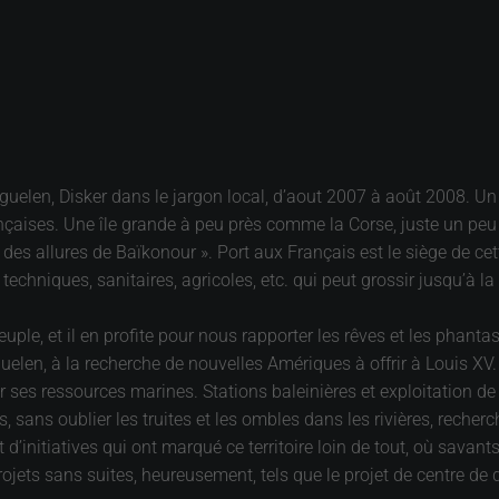
erguelen, Disker dans le jargon local, d’aout 2007 à août 2008. 
rançaises. Une île grande à peu près comme la Corse, juste un peu
t des allures de Baïkonour ». Port aux Français est le siège de
, techniques, sanitaires, agricoles, etc. qui peut grossir jusqu’à
uple, et il en profite pour nous rapporter les rêves et les phant
en, à la recherche de nouvelles Amériques à offrir à Louis XV. U
r ses ressources marines. Stations baleinières et exploitation de
 sans oublier les truites et les ombles dans les rivières, recherc
 d’initiatives qui ont marqué ce territoire loin de tout, où sava
ojets sans suites, heureusement, tels que le projet de centre de