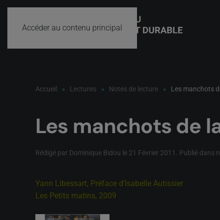
Accéder au contenu principal
Accueil
Lectures
Notes de lecture
Les manchots de
Les manchots de la
Rédigé par Dominique Bidou le
21 Février 2011
. Publié dans
n
Yann Libessart, Préface d’Isabelle Autissier
Les Petits matins, 2009