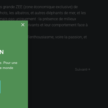
plus grande ZEE (zone économique exclusive) de
hots, les albatros, et autres éléphants de mer, et les
mais pas uniquement : la présence de milieux
×
t des organismes vivants et leur comportement face à
Autissier, de « l’enthousiasme, voire la passion, et
ON
e. Pour une
 le monde
Suivant