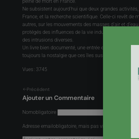
peine de mort en France.
Ne subsistent aujourd'hui que deux grandes activités,
France, et la recherche scientifique. Celle-ci revêt de 
autres, sur les mouvements des masses d’air et d’ea
protégés des influences de la vie industrielle, offre
des intrusions diverses.
Un livre bien documenté, une entrée en matière vécue d
toujours la nostalgie que ces îles suscitent parmi ceux 
Vues : 3745
Précédent
Ajouter un Commentaire
Nom
obligatoire
Adresse email
obligatoire, mais pas visible