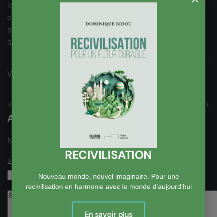
long de l’ouvrage, l’espace vert introduit la ville dans son
ensemble. C’est la relation entre la ville et le végétal, et par
suite avec la biodiversité qui est le véritable enjeu. Un livre
qui éclaire le chemin vers la
ville nature
.
Vues : 4198
Précédent
Suivant
Ajouter un Commentaire
Nom
obligatoire
RECIVILISATION
Adresse email
obligatoire, mais pas visible
Nouveau monde, nouvel imaginaire. Pour une
recivilisation en harmonie avec le monde d’aujourd’hui
En savoir plus