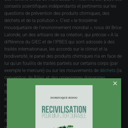
conseils scientifiques indépendants et pertinents sur les
questions de prévention des produits chimiques, des
déchets et de la pollution ». C’est « le troisième
mousquetaire de l’environnement mondial », nous dit Brice
Lalonde, un des artisans de sa création, qui précise « A la
différence du GIEC et de l’IPBES qui sont adossés à des
traités internationaux, les accords sur le climat et la
biodiversité, le panel des produits chimiques n’a en face de
lui qu’un fouillis de traités partiels sur certains corps (par
exemple le mercure) ou sur les mouvements de
déchets
(la
convention de Bâle), et des organismes disparates
×
regroupé dans une coordination qui inclue l’OCDE et la
Banque mondiale ». C’est donc un « GIEC » particulier, qui
est doté en outre d’une mission de « veille prospective,
essentielle dans un domaine où les incertitudes et les
manques de connaissances sont majeurs et pourtant
déterminants pour la décision » selon Lucien Chabason
dans une note de l’IDDRI.