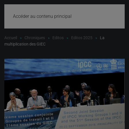
Accéder au contenu principal
Accueil
Chroniques
Editos
Editos 2025
La
multiplication des GIEC