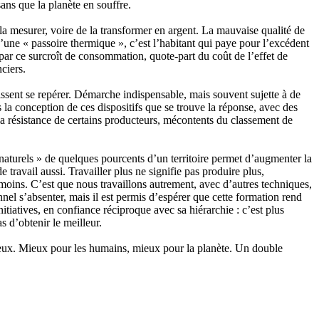
sans que la planète en souffre.
 de la mesurer, voire de la transformer en argent. La mauvaise qualité de
d’une « passoire thermique », c’est l’habitant qui paye pour l’excédent
 par ce surcroît de consommation, quote-part du coût de l’effet de
ciers.
issent se repérer. Démarche indispensable, mais souvent sujette à de
 la conception de ces dispositifs que se trouve la réponse, avec des
c la résistance de certains producteurs, mécontents du classement de
 « naturels » de quelques pourcents d’un territoire permet d’augmenter la
 travail aussi. Travailler plus ne signifie pas produire plus,
moins. C’est que nous travaillons autrement, avec d’autres techniques,
nel s’absenter, mais il est permis d’espérer que cette formation rend
itiatives, en confiance réciproque avec sa hiérarchie : c’est plus
s d’obtenir le meilleur.
eux. Mieux pour les humains, mieux pour la planète. Un double