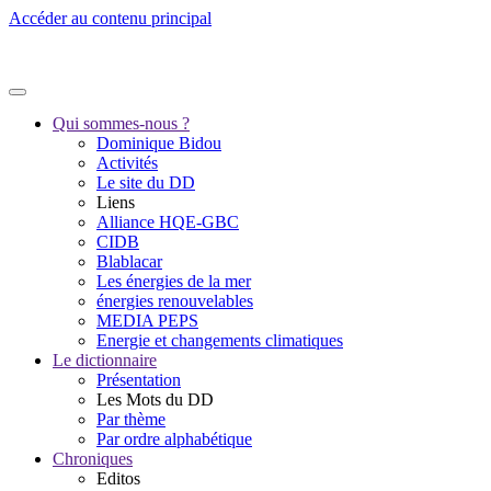
Accéder au contenu principal
Qui sommes-nous ?
Dominique Bidou
Activités
Le site du DD
Liens
Alliance HQE-GBC
CIDB
Blablacar
Les énergies de la mer
énergies renouvelables
MEDIA PEPS
Energie et changements climatiques
Le dictionnaire
Présentation
Les Mots du DD
Par thème
Par ordre alphabétique
Chroniques
Editos