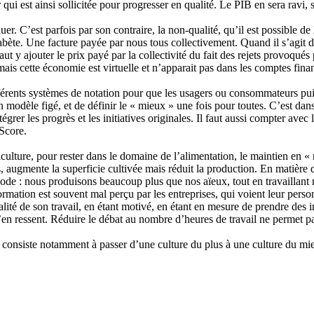
qui est ainsi sollicitée pour progresser en qualité. Le PIB en sera ravi, 
valuer. C’est parfois par son contraire, la non-qualité, qu’il est possible
diabète. Une facture payée par nous tous collectivement. Quand il s’agit 
t y ajouter le prix payé par la collectivité du fait des rejets provoqués
 mais cette économie est virtuelle et n’apparait pas dans les comptes finan
 différents systèmes de notation pour que les usagers ou consommateurs pu
modèle figé, et de définir le « mieux » une fois pour toutes. C’est dans
grer les progrès et les initiatives originales. Il faut aussi compter ave
-Score.
griculture, pour rester dans le domaine de l’alimentation, le maintien en
, augmente la superficie cultivée mais réduit la production. En matière de
ode : nous produisons beaucoup plus que nos aïeux, tout en travaillant 
rmation est souvent mal perçu par les entreprises, qui voient leur person
lité de son travail, en étant motivé, en étant en mesure de prendre des in
 s’en ressent. Réduire le débat au nombre d’heures de travail ne permet pa
onsiste notamment à passer d’une culture du plus à une culture du mi