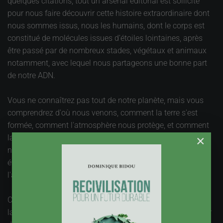
quelques citations, tout un arsenal éditorial est sollicité
pour nous faire découvrir cette histoire extraordinaire dont
nous sommes issus, nous les humains, dont le corps est
constitué de molécules issues d’étoiles lointaines, après
être passé par de nombreux stades, végétaux et animaux
notamment, avec lequel nous partageons une bonne part
de notre ADN.
Vous ne connaîtrez pas tout de notre planète, mais vous
comprendrez d'où nous venons, comment la terre s'est
formée, comment l'atmosphère nous protège, et comment
la vie est apparue et s’est développée progressivement sur
×
notre planète. « Une brève histoire de la vie », prélude
éventuel au livre de Jacques Attali « Une brève histoire de
l'avenir » (Fayard, 2006).
C'est ensuite une vision impressionniste des merveilles de
la nature qui nous est donnée. Des coups de projecteur sur