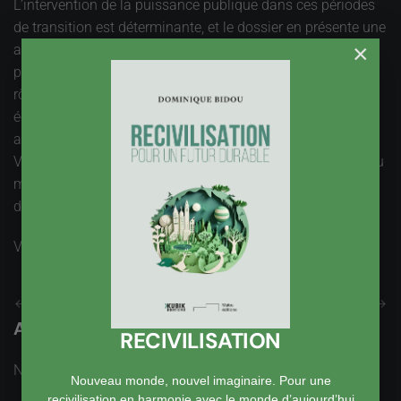
L’intervention de la puissance publique dans ces périodes
de transition est déterminante, et le dossier en présente une
×
analyse du rôle et des modalités. « En ouvrant les
perspectives à très long terme, la prospective a en effet un
rôle important à jouer dans l’élaboration de politiques
économiquement, écologiquement, scientifiquement mais
aussi socialement et politiquement robustes ».
Vous pouvez télécharger Horizons 2030-2050 sur le site du
ministère,
www.developpement-durable.gouv.fr
, rubrique
développement durable, puis publications.
Vues : 4003
Précédent
Suivant
Ajouter un Commentaire
RECIVILISATION
Nom
obligatoire
Nouveau monde, nouvel imaginaire. Pour une
recivilisation en harmonie avec le monde d’aujourd’hui