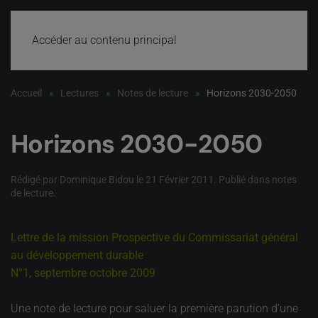
Accéder au contenu principal
Accueil
Lectures
Notes de lecture
Horizons 2030-2050
Horizons 2030-2050
Rédigé par Dominique Bidou le
21 Février 2011
. Publié dans
notes
de lecture
.
Lettre de la mission Prospective du Commissariat général
au développement durable
N°1, septembre octobre 2009
Une note de lecture pour saluer la première parution d’une