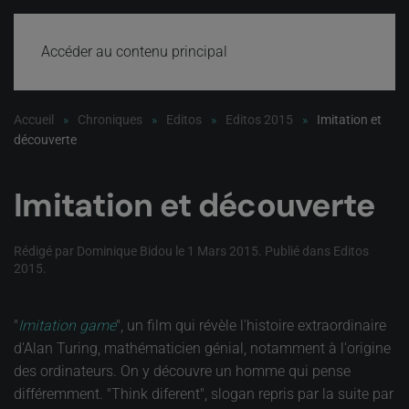
Accéder au contenu principal
Accueil
Chroniques
Editos
Editos 2015
Imitation et
découverte
Imitation et découverte
Rédigé par Dominique Bidou le
1 Mars 2015
. Publié dans
Editos
2015
.
"
Imitation game
", un film qui révèle l'histoire extraordinaire
d'Alan Turing, mathématicien génial, notamment à l'origine
des ordinateurs. On y découvre un homme qui pense
différemment. "Think diferent", slogan repris par la suite par