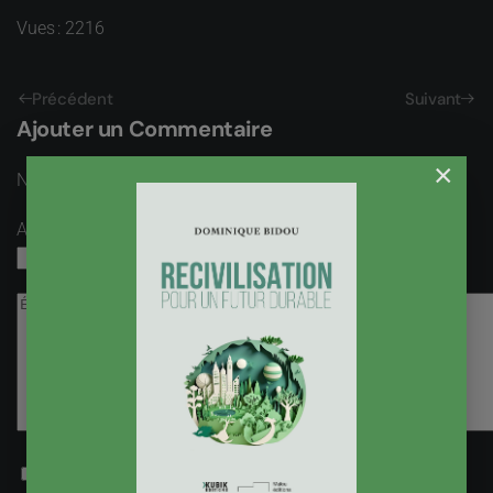
Vues : 2216
Précédent
Suivant
Ajouter un Commentaire
×
Nom
obligatoire
Adresse email
obligatoire, mais pas visible
Recevoir une notification par email lorsqu’une réponse