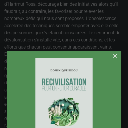
d’Hartmut Rosa, décourage bien des initiatives alors qu’il
faudrait, au contraire, les favoriser pour relever les
nombreux défis qui nous sont proposés. L’obsolescence
accélérée des techniques semble emporter avec elle celle
des personnes qui s’y étaient consacrées. Le sentiment de
dévalorisation s’installe vite, dans ces conditions, et les
efforts que chacun peut consentir apparaissent vains.
×
Et pourtant, l’accélération du progrès technique risque fort
de ne pas s’arrêter demain, et la perspective des neuf
milliards d’êtres humains sur la planète d’ici une
quarantaine d’années nous condamne à des records
d’innovation. Un premier champ d’innovation est
assurément de faire le ménage, de se dégager des besoins
artificiels, de favoriser une sobriété salvatrice. La ville lente
est une parfaite illustration de cette logique. Mais nous
savons bien que cela ne suffit pas. « Changer ou
disparaître » nous disait Edward Goldsmith, dès 1972.
Nous n’échapperons pas à une profonde mutation de nos