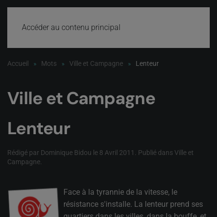
Accéder au contenu principal
Accueil
Mots
Ville et Campagne
Lenteur
Ville et Campagne
Lenteur
Rédigé par Dominique Bidou le
8 Avril 2011
. Publié dans
Ville et
Campagne
.
Face à la tyrannie de la vitesse, le
résistance s'installe. La lenteur prend ses
quartiers dans les villes, dans la bouffe, et