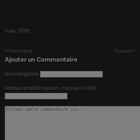
Vues : 5086
Précédent
Suivant
Ajouter un Commentaire
Nom
obligatoire
Adresse email
obligatoire, mais pas visible