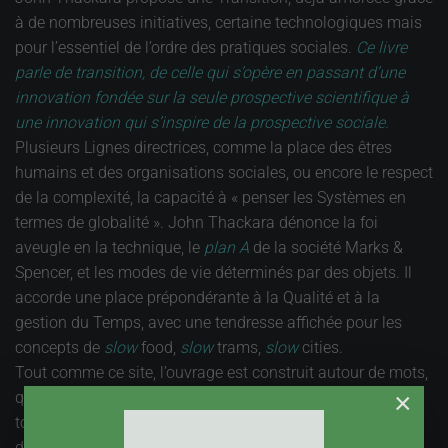
à de nombreuses initiatives, certaine technologiques mais
pour l’essentiel de l’ordre des pratiques sociales.
Ce livre
parle de transition, de celle qui s’opère en passant d’une
innovation fondée sur la seule prospective scientifique à
une innovation qui s’inspire de la prospective sociale.
Plusieurs Lignes directrices, comme la place des êtres
humains et des organisations sociales, ou encore le respect
de la complexité, la capacité à « penser les Systèmes en
termes de globalité ». John Thackara dénonce la foi
aveugle en la technique, le
plan A
de la société Marks &
Spencer, et les modes de vie déterminés par des objets. Il
accorde une place prépondérante à la Qualité et à la
gestion du Temps, avec une tendresse affichée pour les
concepts de
slow
food,
slow
trams,
slow
cities.
Tout comme ce site, l’ouvrage est construit autour de mots,
×
quatorze en l’occurrence, autant d’occasions de faire un
tour rapide mais percutant d’un domaine ou d’un concept :
durabilité, légèreté, Vitesse, mobilité, présence, Local,