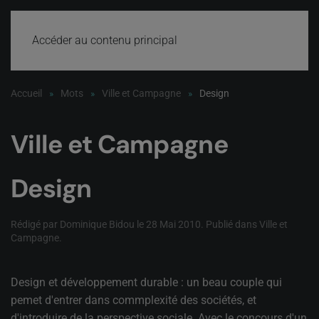
Accéder au contenu principal
Accueil
Mots
Ville et Campagne
Design
Ville et Campagne
Design
Rédigé par Dominique Bidou le
28 Mai 2010
. Publié dans
Ville et
Campagne
.
Design et développement durable : un beau couple qui
pemet d'entrer dans commplexité des sociétés, et
d'introduire de la perspective sociale. Avec le concours d'un