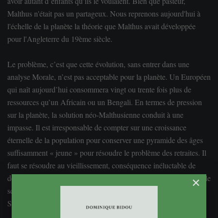
avoir autant d’enfants qu’ils le voulaient. Bien que pasteur,
Malthus n'était pas un partageux. Nous reprenons aujourd'hui à
l'échelle de la planète la théorie que Malthus avait développée
pour l'Angleterre du 19ème siècle.
Le problème, c’est que cette évolution, sans entrer dans une
analyse
Morale
, n’est pas acceptable pour la planète. Un Européen
qui naît aujourd’hui consommera vingt ou trente fois plus de
ressources qu’un Africain ou un Bengali. En termes de pression
sur la planète, la solution néo-Malthusienne conduit à une
impasse. Il est irresponsable de compter sur une croissance
éternelle de la population pour conserver une pyramide des âges
suffisamment « jeune » pour résoudre le problème des retraites. Il
faut se résoudre au vieillissement, conséquence inéluctable de
deux souhaits très largement partagés : voir la population mondiale
×
se stabiliser d’une part, et de l’autre améliorer en permanence la
Santé
des populations et leur espérance de vie.