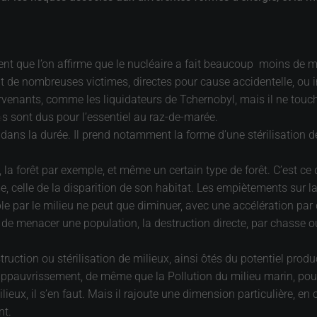
ouvent que l’on affirme que le nucléaire a fait beaucoup moins de 
it de nombreuses victimes, directes pour cause accidentelle, ou 
tervenants, comme les liquidateurs de Tchernobyl, mais il ne touc
s sont dus pour l’essentiel au raz-de-marée.
e
t dans la durée. Il prend notamment la forme d’une stérilisation de 
la forêt par exemple, et même un certain type de forêt. C’est ce 
 celle de la disparition de son habitat. Les empiètements sur la f
 par le milieu ne peut que diminuer, avec une accélération par d
de menacer une population, la destruction directe, par chasse ou
truction ou stérilisation de milieux, ainsi ôtés du potentiel pro
un appauvrissement, de même que la Pollution du milieu marin, 
ilieux, il s’en faut. Mais il rajoute une dimension particulière, e
nt.