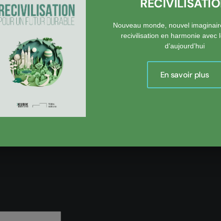
RECIVILISATI
r.
Nouveau monde, nouvel imaginair
 Monde
daté du 20 avril 2011
recivilisation en harmonie avec
’Elinor Ostrom, prix Nobel d’économie, Gouvernance des biens c
d’aujourd’hui
aise, 2010.
En savoir plus