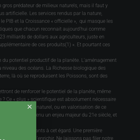
 gros prédateur de milieux naturels, mais il faut y
 artificielle. Les services rendus par la nature,
 PIB et la Croissance « officielle », qui masque les
istiques que chacun reconnait aujourd’hui comme
 milliards de dollars aux agriculteurs, juste en
 supplémentaire de ces produits(1) ». Et pourtant ces
on du potentiel productif de la planète. L’aménagement
e du niveau des océans. La Richesse biologique des
terre, là où se reproduisent les Poissons, sont des
tront de renforcer le potentiel de la planète, même
re ? Ce « plus » scientifique est absolument nécessaire
×
ion du potentiel naturel, ou en valorisation de ce
ces biens est devenu un enjeu majeur du 21e siècle, et
secteurs déterminants à cet égard. Une première
s qualités et à l’enrichir. Ne laissons pas filer notre