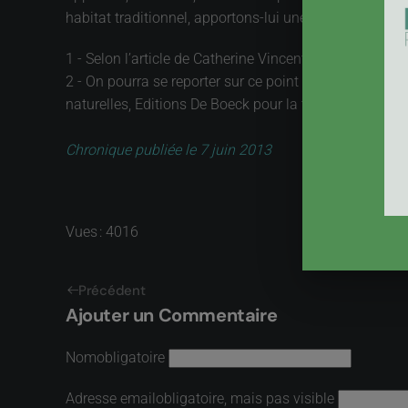
habitat traditionnel, apportons-lui une nouvelle vigueu
1 - Selon l’article de Catherine Vincent publié dans
Le
2 - On pourra se reporter sur ce point à l’ouvrage d
naturelles, Editions De Boeck pour la traduction franç
Chronique publiée le 7 juin 2013
Vues : 4016
Précédent
Ajouter un Commentaire
Nom
obligatoire
Adresse email
obligatoire, mais pas visible