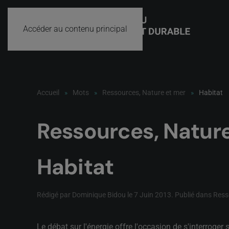
Accéder au contenu principal
Accueil
Mots
Ressources, Nature et mer
Habitat
Ressources, Natur
Habitat
Rédigé par Dominique Bidou le
7 Juin 2013
. Publié dans
Ress
Le débat sur l'énergie offre l'occasion de s'interroge