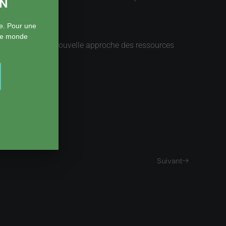
ON
e. Pour une
 le monde
ommuns, Pour une nouvelle approche des ressources
Suivant