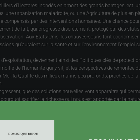
 milliers d’Hectares inondés en amont des grands barrages, est un
s, une urbanisation maladroite, ou une Agriculture de plus en plus
tre compensés par des interventions humaines. Une chance pour le
ent de fait, qui progresse discrètement, protégé par des stat
bservation. Aux Etats-Unis, les chauves-souris font économiser 23
ercussions qu’auraient sur la santé et sur l’environnement l’emploi
 d’exploitation, deviennent ainsi des Politiques clés de protecti
ne moitié de l’humanité qui y vit, et les perspectives de remonté
a Mer, la Qualité des milieux marins peu profonds, proches de la 
n.
ressent, que des solutions nouvelles vont apparaître qui permet
s pourquoi sacrifier la richesse qui nous est apportée par la natu
d’êtres humains d’ici 2050. Mais faut-il le concevoir en substitut
 « bien
», dont la gestion est délicate. La gouvernance de 
Commun
xploités est une des clés de notre
(2).
Avenir
e et son Capital productif. L’énergie et l’aménagement sont deux 
veloppement durable nous invite à aller au-delà, et à renforcer se