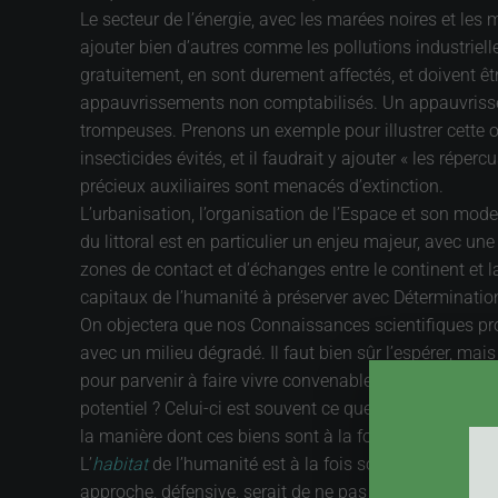
Le secteur de l’énergie, avec les marées noires et les
ajouter bien d’autres comme les pollutions industrielle
gratuitement, en sont durement affectés, et doivent ê
appauvrissements non comptabilisés. Un appauvrissem
trompeuses. Prenons un exemple pour illustrer cette o
insecticides évités, et il faudrait y ajouter « les rép
précieux auxiliaires sont menacés d’extinction.
L’urbanisation, l’organisation de l’Espace et son mode
du littoral est en particulier un enjeu majeur, avec u
zones de contact et d’échanges entre le continent et l
capitaux de l’humanité à préserver avec Déterminatio
On objectera que nos Connaissances scientifiques prog
avec un milieu dégradé. Il faut bien sûr l’espérer, mai
pour parvenir à faire vivre convenablement 9 Milliards 
potentiel ? Celui-ci est souvent ce que l’on appelle un
la manière dont ces biens sont à la fois protégés et e
L’
habitat
de l’humanité est à la fois son milieu de vi
approche, défensive, serait de ne pas le dégrader. Le dé