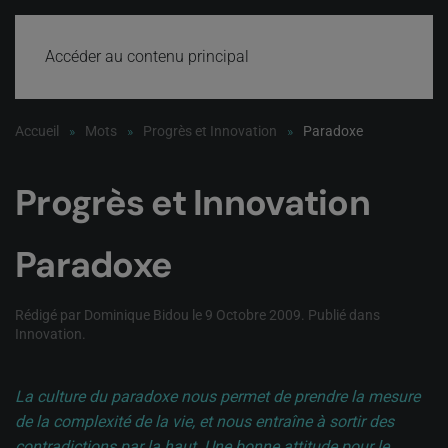
Accéder au contenu principal
Accueil
Mots
Progrès et Innovation
Paradoxe
Progrès et Innovation
Paradoxe
Rédigé par Dominique Bidou le
9 Octobre 2009
. Publié dans
Innovation
.
La culture du paradoxe nous permet de prendre la mesure
de la complexité de la vie, et nous entraîne à sortir des
contradictions par la haut. Une bonne attitude pour le