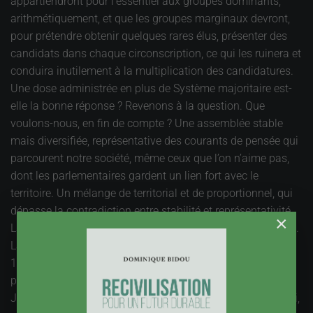
appartiendront pour l’essentiel aux groupes dominants,
arithmétiquement, et que les groupes marginaux devront,
pour prétendre obtenir quelques rares élus, présenter des
candidats dans chaque circonscription, ce qui les ruinera et
conduira inutilement à la multiplication des candidatures.
Une dose administrée en plus de Système majoritaire est-
elle la bonne réponse ? Revenons à la question. Que
voulons-nous, en fin de compte ? Une assemblée stable
mais diversifiée, représentative des courants de pensée qui
parcourent notre société, même ceux que l’on n’aime pas,
dont les parlementaires gardent un lien fort avec le
territoire. Un mélange de territorial et de proportionnel, qui
dépasse la contradiction entre stabilité et représentativité.
×
La proportionnelle départementale répond à ces exigences.
La cinquième république en a fait l’expérience une fois, en
1986. Résultat ? Une majorité nette qui a permis,
paradoxalement, au Premier ministre qui en est issu,
Jacques Chirac, de revenir à un scrutin majoritaire. Celui-ci,