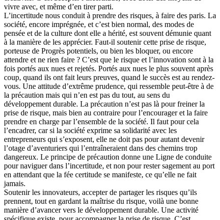
vivre avec, et même d’en tirer parti.
L’incertitude nous conduit à prendre des risques, à faire des paris. La
société, encore imprégnée, et c’est bien normal, des modes de
pensée et de la culture dont elle a hérité, est souvent démunie quant
à la manière de les apprécier. Faut-il soutenir cette prise de risque,
porteuse de Progrès potentiels, ou bien les bloquer, ou encore
attendre et ne rien faire ? C’est que le risque et l’innovation sont à la
fois portés aux nues et rejetés. Portés aux nues le plus souvent après
coup, quand ils ont fait leurs preuves, quand le succès est au rendez-
vous. Une attitude d’extrême prudence, qui ressemble peut-être à de
la précaution mais qui n’en est pas du tout, au sens du
développement durable. La précaution n’est pas là pour freiner la
prise de risque, mais bien au contraire pour l’encourager et la faire
prendre en charge par l’ensemble de la société. Il faut pour cela
l’encadrer, car si la société exprime sa solidarité avec les
entrepreneurs qui s’exposent, elle ne doit pas pour autant devenir
l’otage d’aventuriers qui l’entraîneraient dans des chemins trop
dangereux. Le principe de précaution donne une Ligne de conduite
pour naviguer dans l’incertitude, et non pour rester sagement au port
en attendant que la fée certitude se manifeste, ce qu’elle ne fait
jamais.
Soutenir les innovateurs, accepter de partager les risques qu’ils
prennent, tout en gardant la maîtrise du risque, voilà une bonne
manière d’avancer vers le développement durable. Une activité
spécifique existe, pour accompagner la prise de risque. C’est