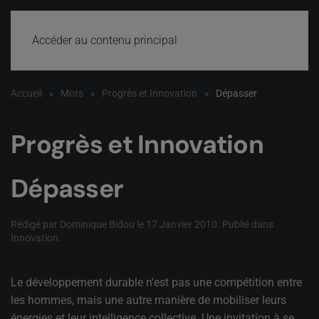
Accéder au contenu principal
Accueil
Mots
Progrès et Innovation
Dépasser
Progrès et Innovation
Dépasser
Rédigé par Dominique Bidou le
17 Janvier 2010
. Publié dans
Innovation
.
Le développement durable n'est pas une compétition entre
les hommes, mais une autre manière de mobiliser leurs
énergies et leur intelligence collective. Une invitation à se