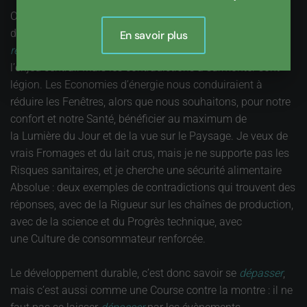
On pourrait aussi parler des contradictions qu’il nous faut
dépasser. Le
vivons mieux en prélevant moins de
En savoir plus
ressources
constitue une approche générale, qui situe bien
l’enjeu central. Mais les contradictions à surmonter sont
légion. Les Economies d’énergie nous conduiraient à
réduire les Fenêtres, alors que nous souhaitons, pour notre
confort et notre Santé, bénéficier au maximum de
la Lumière du Jour et de la vue sur le Paysage. Je veux de
vrais Fromages et du lait crus, mais je ne supporte pas les
Risques sanitaires, et je cherche une sécurité alimentaire
Absolue : deux exemples de contradictions qui trouvent des
réponses, avec de la Rigueur sur les chaînes de production,
avec de la science et du Progrès technique, avec
une Culture de consommateur renforcée.
Le développement durable, c’est donc savoir se
dépasser
,
mais c’est aussi comme une Course contre la montre : il ne