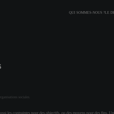
QUI SOMMES-NOUS ?
LE D
s
rganisations sociales
.
aussi les contraintes pour des objectifs, ou des moyens pour des fins. U