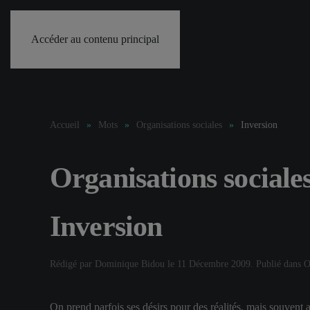
Accéder au contenu principal
Accueil
Mots
Organisations sociales
Inversion
Organisations sociale
Inversion
Rédigé par Dominique Bidou le
11 Décembre 2009
. Publié dans
O
On prend parfois ses désirs pour des réalités, mais souvent 