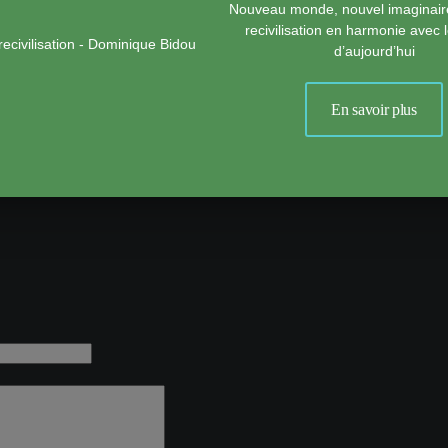
Nouveau monde, nouvel imaginair
livier Ragasol Barbey et Ruth Alimi), éd. Jean Claude Lattès, 1997
recivilisation en harmonie avec
d’aujourd’hui
 et population. Alfred Sauvy. Presses universitaires de France, 1956
En savoir plus
2011