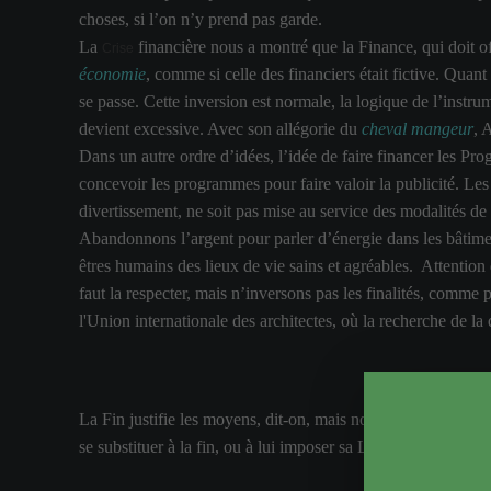
choses, si l’on n’y prend pas garde.
La
financière nous a montré que la Finance, qui doit off
Crise
économie
, comme si celle des financiers était fictive. Qua
se passe. Cette inversion est normale, la logique de l’instr
devient excessive. Avec son allégorie du
cheval mangeur
, 
Dans un autre ordre d’idées, l’idée de faire financer les Pro
concevoir les programmes pour faire valoir la publicité. Les 
divertissement, ne soit pas mise au service des modalités de
Abandonnons l’argent pour parler d’énergie dans les bâtimen
êtres humains des lieux de vie sains et agréables. Attention
faut la respecter, mais n’inversons pas les finalités, comme
l'Union internationale des architectes, où la recherche de l
La Fin justifie les moyens, dit-on, mais nous savons qu’il 
se substituer à la fin, ou à lui imposer sa Loi. Une tendanc