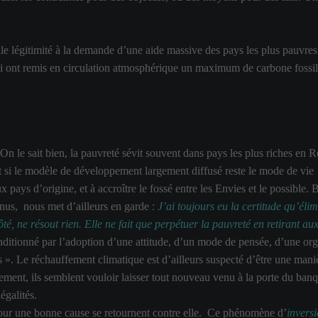
e légitimité à la demande d’une aide massive des pays les plus pauvres par
 qui ont remis en circulation atmosphérique un maximum de carbone foss
. On le sait bien, la pauvreté sévit souvent dans pays les plus riches en
out si le modèle de développement largement diffusé reste le mode de vie
x pays d’origine, et à accroître le fossé entre les Envies et le possible. 
s, nous met d’ailleurs en garde :
J’ai toujours eu la certitude qu’éli
té, ne résout rien. Elle ne fait que perpétuer la pauvreté en retirant aux
onditionné par l’adoption d’une attitude, d’un mode de pensée, d’une or
s ». Le réchauffement climatique est d’ailleurs suspecté d’être une mani
ement, ils semblent vouloir laisser tout nouveau venu à la porte du b
négalités.
 pour une bonne cause se retournent contre elle. Ce phénomène d’
invers