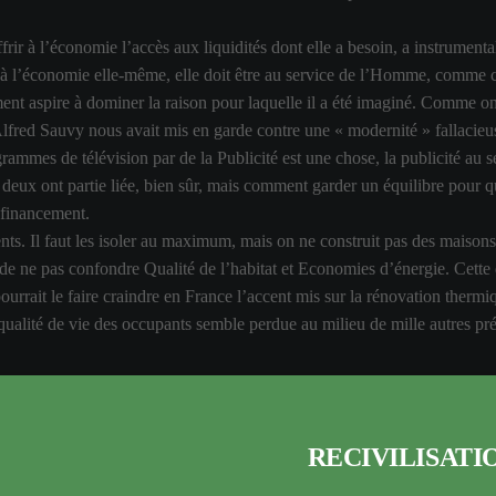
rir à l’économie l’accès aux liquidités dont elle a besoin, a instrumenta
nt à l’économie elle-même, elle doit être au service de l’Homme, comme c
ument aspire à dominer la raison pour laquelle il a été imaginé. Comme o
Alfred Sauvy nous avait mis en garde contre une « modernité » fallacieus
grammes de télévision par de la Publicité est une chose, la publicité au 
deux ont partie liée, bien sûr, mais comment garder un équilibre pour que
 financement.
ts. Il faut les isoler au maximum, mais on ne construit pas des maisons 
 de ne pas confondre Qualité de l’habitat et Economies d’énergie. Cette 
 pourrait le faire craindre en France l’accent mis sur la rénovation the
a qualité de vie des occupants semble perdue au milieu de mille autres pr
existe des moyens injustifiables, humainement ou écologiquement. Il se 
e « naturelle » contre laquelle il faut s’organiser, au nom du développem
RECIVILISATI