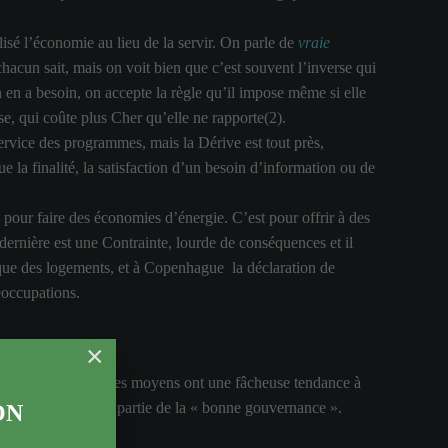
lisé l’économie au lieu de la servir. On parle de
vraie
hacun sait, mais on voit bien que c’est souvent l’inverse qui
n en a besoin, on accepte la règle qu’il impose même si elle
e, qui coûte plus Cher qu’elle ne rapporte(2).
service des programmes, mais la Dérive est tout près,
 la finalité, la satisfaction d’un besoin d’information ou de
pour faire des économies d’énergie. C’est pour offrir à des
dernière est une Contrainte, lourde de conséquences et il
rmique des logements, et à Copenhague la déclaration de
éoccupations.
×
trouve en plus que les moyens ont une fâcheuse tendance à
ent durable. Ça fait partie de la « bonne gouvernance ».
ON