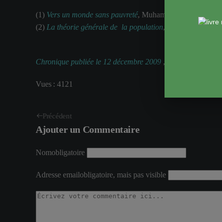
(1)
Vers un monde sans pauvreté
, Muhammad Yunus (trad. O
(2)
La théorie générale de la population
, tome 1, Economie
Chronique publiée le 12 décembre 2009
,
revue le 23 mai 
Vues : 4121
Précédent
Ajouter un Commentaire
Nom
obligatoire
Adresse email
obligatoire, mais pas visible