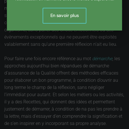
possible de profiter d’opportunités, positives (nouveaux
marchés, Compétences disponibles) ou négatives (crises à
En savoir plus
surmonter, perte de Clients, besoin de reconversion), pour
construire des stratégies de développement durable d’un
organisme, sans parler des Chocs émotionnels ou des
évènements exceptionnels qui ne peuvent être exploités
valablement sans qu’une première réflexion n’ait eu lieu.
Pour faire une fois encore référence au mot
démarche
, les
approches aujourd’hui bien répandues de démarche
d’assurance de la Qualité offrent des méthodes efficaces
pour élaborer un bon programme, à condition d’ouvrir au
long terme le champ de la réflexion, sans négliger
l’immédiat pour autant. Et selon les métiers ou les activités,
il y a des Recettes, qui donnent des idées et permettent
justement de démarrer, à condition de na pas les prendre à
la lettre, mais d’essayer d’en comprendre la signification et
de s’en inspirer en y incorporant sa propre analyse.