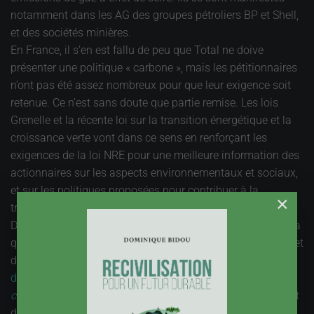
notamment dans les AG des groupes pétroliers BP et Shell,
et des sociétés minières.
En France, il s’en est fallu de peu que Total ne doive
présenter une politique « carbone », mais les pétitionnaires
n’ont pas été assez nombreux pour que leur exigence soit
retenue. Ce n’est sans doute que partie remise. Les lois
Grenelle et la récente loi sur la transition énergétique et la
croissance verte vont dans ce sens en renforçant les
exigences de la loi NRE pour une meilleure information des
actionnaires sur les aspects environnementaux et sociaux,
et sur les politiques proposées pour contribuer à la
×
transition énergétique.
Des ONG s’étaient depuis quelques années penchées sur la
question de l’intensité en carbone des actifs des banques et
du chiffre d’affaires de grands groupes. En 2014, les
Amis
de la terre
publient un guide éco-citoyen «
Climat :
comment choisir ma banque ?
» et dressent un classement
des banques françaises selon les impacts de leurs