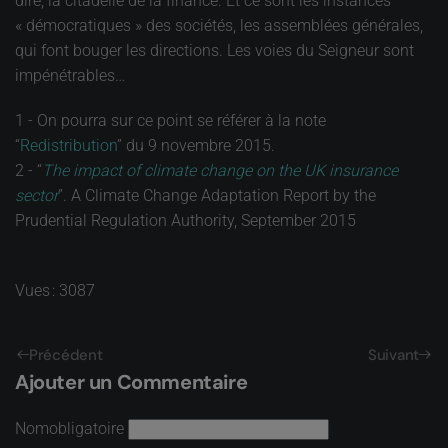
dire, la citadelle de la finance. Et ce sont les instances
« démocratiques » des sociétés, les assemblées générales,
qui font bouger les directions. Les voies du Seigneur sont
impénétrables…
1 - On pourra sur ce point se référer à la note
“
Redistribution
” du 9 novembre 2015.
2 - “
The impact of climate change on the UK insurance
sector
”. A Climate Change Adaptation Report by the
Prudential Regulation Authority, September 2015
Vues : 3087
Précédent
Suivant
Ajouter un Commentaire
Nom
obligatoire