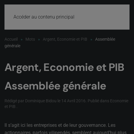
Accéder au contenu principal
Accueil
Mots
Argent, Economie et PIB
Assemblée
générale
Argent, Economie et PIB
Assemblée générale
Rédigé par Dominique Bidou le
14 Avril 2016
. Publié dans
Economie
et PIB
.
Il s’agit ici les entreprises et de leur gouvernance. Les
actionnaires, parfois vilipendés, semblent aujourd’hui plus