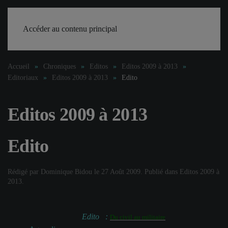
Accéder au contenu principal
Accueil
Chroniques
Editos
Editos 2009 à 2013
Editoriaux
Editos 2009 à 2013
Edito
Editos 2009 à 2013
Edito
Rédigé par Dominique Bidou le
27 Août 2009
. Publié dans
Editos 2009 à
2013
.
Edito :
Du civil au militaire