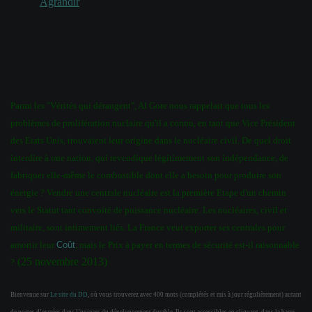
Agrandir
Parmi les "
Vérité
s qui dérangent", Al Gore nous rappelait que tous les
problèmes de prolifération nuclaire qu'il a connu, en tant que Vice Président
des Etats Unis, trouvaient leur origine dans le nucléaire civil. De quel droit
interdire à une nation, qui revendique légitimement son indépendance, de
fabriquer elle-même le combustible dont elle a besoin pour produire son
énergie ? Vendre une centrale nucléaire est la première
Etape
d'un chemin
vers le
Statut
tant convoité de puissance nucléaire. Les nucléaires, civil et
militaire, sont intimement liés. La France veut exporter ses centrales pour
amortir leur
Coût
, mais le
Prix
à payer en termes de sécurité est-il raisonnable
(25 novembre 2013)
?
Bienvenue sur
Le site du DD
, où vous trouverez avec 400 mots (complétés et mis à jour régulièrement) autant