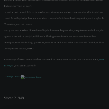
de portes d’entrées dans l’univers du développement durable. Ils sont accessibles en cliquant, dans la barre
des titres, sur "Tous les mots".
Un mot, un mot courant, de la vie de tous les jours, et une approche du développement durable, inspirée par
ce mot. Tel est le principe de ce site pour mieux comprendre la richesse de cette expression, née il y a plus de
20 ans et toujours mal connue.
Vous y trouverez aussi des billets d’actualité, des liens vers des partenaires, une présentation des livres, des
rapports et des articles que j’ai publiés sur le développement durable, avec notamment les dernières
chroniques parues sur des blogs partenaires, et toutes les indications utiles sur ma société Dominique Bidou
Développement durable, DBDD.
Pour être régulièrement tenu informé des nouveautés de ce site, inscrivez-vous (voir colonne de droite,
créer
un compte
), c’est gratuit. A bientôt !
Dominique Bidou
Vues : 21948