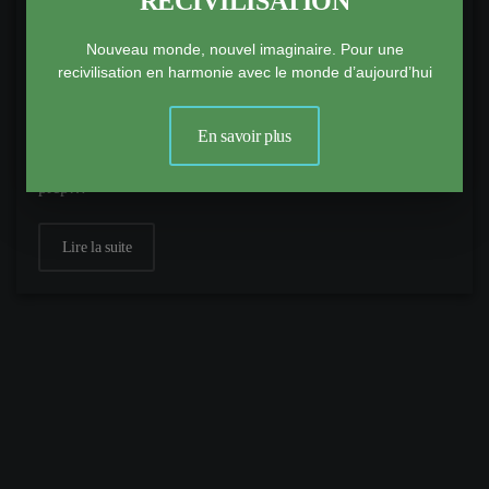
RECIVILISATION
Des préjugés qui coûtent cher
Nouveau monde, nouvel imaginaire. Pour une
21 Mars 2023
|
Editos 2023
recivilisation en harmonie avec le monde d’aujourd’hui
Ils ont aussi la vie dure. Comment expliquer autrement
l’aveuglement de nombreux économistes vis à vis des
En savoir plus
énergies renouvelables (ENR) ? Celles-ci sont aujourd’hui
prép…
Lire la suite