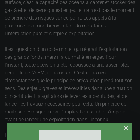
surface, c’est la capacité des océans à capter et stocker des
gaz à effet de serre qui est en jeu, et ce n’est pas le moment
de prendre des risques sur ce point. Les appels à la
prudence sont nombreux, allant du moratoire à
l’interdiction pure et simple d’exploitation.
Il est question d’un code minier qui régirait l’exploitation
des grands fonds, mais il a du mal à émerger. Pour
l’instant, toute décision a été repoussée à une assemblée
générale de l’AIFM, dans un an. C’est dans ces
circonstances que le principe de précaution prend tout son
sens. Des enjeux graves et irréversibles dans une situation
d’incertitude. Il s’agit alors de lever les incertitudes, et de
lancer les travaux nécessaires pour cela. Un principe de
maitrise des risques dont l’application semble s’imposer
avant de lancer une exploitation dans l’inconnu.
×
Les grandes nations dépensent beaucoup d’argent pour