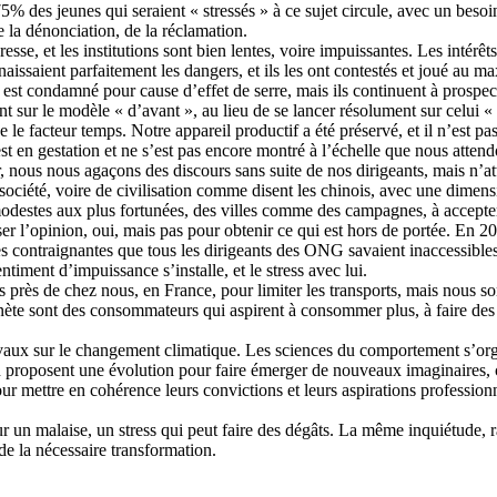
75% des jeunes qui seraient « stressés » à ce sujet circule, avec un bes
 la dénonciation, de la réclamation.
sse, et les institutions sont bien lentes, voire impuissantes. Les intérêts
aissaient parfaitement les dangers, et ils les ont contestés et joué au
st condamné pour cause d’effet de serre, mais ils continuent à prospecte
ent sur le modèle « d’avant », au lieu de se lancer résolument sur celui «
le facteur temps. Notre appareil productif a été préservé, et il n’est pas
t en gestation et ne s’est pas encore montré à l’échelle que nous attend
sûr, nous nous agaçons des discours sans suite de nos dirigeants, mais n’at
ciété, voire de civilisation comme disent les chinois, avec une dimensio
odestes aux plus fortunées, des villes comme des campagnes, à accepter
er l’opinion, oui, mais pas pour obtenir ce qui est hors de portée. En
s contraignantes que tous les dirigeants des ONG savaient inaccessibles
timent d’impuissance s’installe, et le stress avec lui.
rès de chez nous, en France, pour limiter les transports, mais nous som
anète sont des consommateurs qui aspirent à consommer plus, à faire de
aux sur le changement climatique. Les sciences du comportement s’organi
 en proposent une évolution pour faire émerger de nouveaux imaginaires,
r mettre en cohérence leurs convictions et leurs aspirations professio
 un malaise, un stress qui peut faire des dégâts. La même inquiétude, rap
 de la nécessaire transformation.