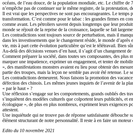
océans, de l’eau douce, de la population mondiale, etc. Le chiffre de 
n’empêche pas de continuer sur le même registre, de la protestation, de
Il est vrai que les perspectives ne sont pas encourageantes. Le temps pre
transformation. C’est comme pour le tabac : les grandes firmes en conn
comme avant. Les pétroliers savent depuis longtemps que leur produit e
monde se réjouit de la reprise de la croissance, laquelle se fait largem
Les contradictions sont toujours source de perturbation, mais il manque 
dans les investissements que le changement réside, le monde d’après es
vie, mis à part cette évolution particulière qu’est le télétravail. Bien 
Au-delà des décisions venues d’en haut, il s’agit d’un changement de so
Comment préparer la société, dans toutes ses composantes, des plus m
marquer une impatience, exprimer un engagement, et tenter de mobilis
», des manifestations monstres avaient eu lieu pour obtenir des mesure
partie des troupes, mais la leçon ne semble pas avoir été retenue. Le sen
Les contradictions demeurent. Nous faisons la promotion des vacances p
défection des chinois. Les mêmes jeunes inquiets de l’avenir de la pl
« par le haut » ?
Une réflexion s’engage sur les comportements, grands oubliés des trav
s’inquiètent des modèles culturels que colportent leurs publicités, et
écologique », de plus en plus nombreux, expriment leurs exigences pou
attestent.
Une inquiétude qui ne trouve pas de réponse satisfaisante débouche sur
élément structurant de notre personnalité. Il reste à en faire un moteur
Edito du 10 novembre 2021