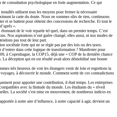
oin de consultation psychologique en forte augmentation. Ce qui
 installés utilisent tous les moyens pour freiner la nécessaire
 maximum la carte du doute. Nous ne sommes sûrs de rien, continuons
r et se battent pour obtenir des concessions de recherche. Et tout le
 d’après ».
 étonnant de le voir repartir tel quel, dans un premier temps. C’est
ons. Nos aspirations n’ont guère changé, elles aussi, ni nos modes de
tendons pas tout de leur part.
n sociétale forte qui ne se règle pas par des lois ou des taxes.
 d’entrer dans cette logique de transformation ? Manifester pour
 2009, à Copenhague, la COP15, déjà une « COP de la dernière chance
. La déception qui en est résulté avait alors démobilisé une bonne
mes très heureux de voir les étrangers venir de loin et regrettons la
s voyages, à découvrir le monde. Comment sortir de ces contradictions
sent pour apporter une contribution, il était temps. Les entreprises
 compatibles avec la finitude du monde. Les étudiants du « réveil
nnelles. La société s’est mise en mouvement, de nombreux indices en
portée à notre aire d’influence, à notre capacité à agir, devient un