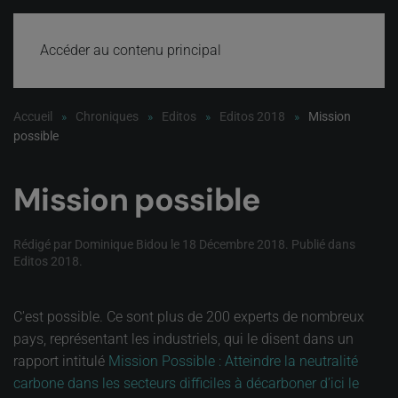
Accéder au contenu principal
Accueil
Chroniques
Editos
Editos 2018
Mission
possible
Mission possible
Rédigé par Dominique Bidou le
18 Décembre 2018
. Publié dans
Editos 2018
.
C'est possible. Ce sont plus de 200 experts de nombreux
pays, représentant les industriels, qui le disent dans un
rapport intitulé
Mission Possible : Atteindre la neutralité
carbone dans les secteurs difficiles à décarboner d’ici le