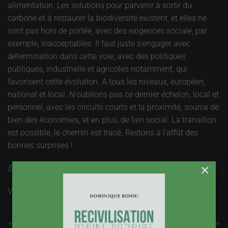
alimentation. Les solutions pour parvenir à sortir du
carbone et à restaurer la biodiversité existent, et elles ne
sont pas hors de portée, avec des exigences sociale, par
exemple, inacceptables. Il faut juste s'engager avec
détermination dans cette voie, avec des politiques
publiques, industrielle et agricoles notamment, qui
favorisent cette évolution. A tous les niveaux, européen,
national et local. N'oublions pas ce dernier échelon, local et
personnel, avec les circuits courts et la proximité, source de
bien des économies, et en plus, de lien social. La transition
est possible, le chemin est tracé. Restons à l'affût des
bonnes surprises !
×
Edito du 19 décembre 2018
Vues : 2540
Précédent
Suivant