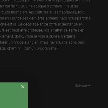
gré tout un accompagnement, car les pratiques agricoles
ais clé du futur. Une époque s'achève, il faut se
ircuits financiers, les cultures et les habitudes, tout
essé en France ces dernières années, nais nous partons
ché est là. Le décalage entre offre et demande en
 est peut-être protégée, mais l'effet de serre s'en
gement, donc, voilà la voie à suivre. Certains
erdurer un modèle ancien, mais ne nous faisons pas
ord du chemin". Tout un programme !
×
Suivant