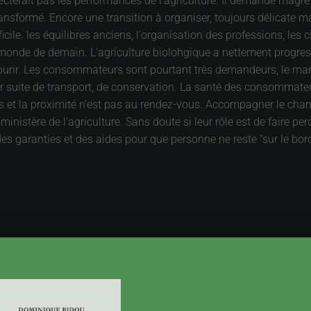
affecterait pas les performances de l'agriculture. Il demande ma
transformé. Encore une transition à organiser, toujours délicate m
ficile. les équilibres anciens, l'organisation des professions, les c
au monde de demain. L'agriculture biolohgique a nettement progr
courir. Les consommateurs sont pourtant très demandeurs, le mar
 suite de transport, de conservation. La santé des consommateurs
es et la proximité n'est pas au rendez-vous. Accompagner le chan
inistère de l'agriculture. Sans doute si leur rôle est de faire p
, des garanties et des aides pour que personne ne reste "sur le b