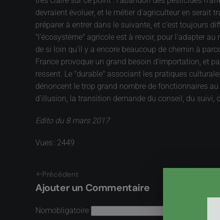
très claire sur ce point : l'abandon des pesticides n'
devraient évoluer, et le métier d'agriculteur en serait 
préparer à entrer dans le suivante, et c'est toujours dif
"l'écosystème" agricole est à revoir, pour l'adapter 
de si loin qu'il y a encore beaucoup de chemin à par
France provoque un grand besoin d'importation, et par
ressent. Le "durable" associant les pratiques cultural
dénoncent le trop grand nombre de fonctionnaires au m
d'illusion, la transition demande du conseil, du suivi
Edito du 8 mars 2017
Vues : 2449
Précédent
Ajouter un Commentaire
Nom
obligatoire