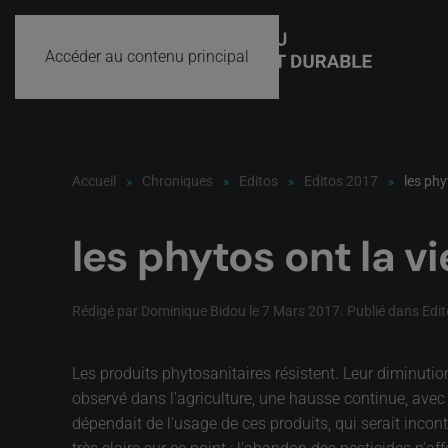
Accéder au contenu principal
Accueil
Chroniques
Editos
Editos 2017
les phy
les phytos ont la v
Rédigé par Dominique Bidou le
7 Mars 2017
. Publié dans
Edi
Les produits phytosanitaires résistent. Leur diminution
observé dans l'agriculture, une hausse continue, avec 
dépendait de l'usage de ces produits, qui serait incont