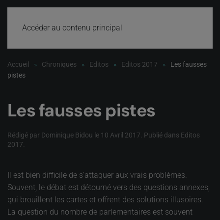
Accéder au contenu principal
Accueil
Chroniques
Editos
Editos 2017
Les fausses
pistes
Les fausses pistes
Rédigé par Dominique Bidou le
10 Avril 2017
. Publié dans
Editos
2017
.
Il est bien difficile de s'attaquer aux vrais problèmes.
Souvent, le débat est détourné vers des questions annexes,
qui brouillent les cartes et offrent des solutions illusoires.
La question du nombre de parlementaires est souvent