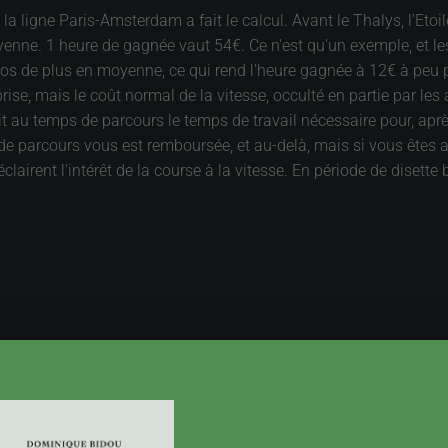
la ligne Paris-Amsterdam a fait le calcul. Avant le Thalys, l'Eto
enne. 1 heure de gagnée vaut 54€. Ce n'est qu'un exemple, et les
s de plus en moyenne, ce qui rend l'heure gagnée à 12€ à peu prè
ise, mais le coût normal de la vitesse, occulté en partie par les al
tait au temps de parcours le temps de travail nécessaire pour, aprè
e parcours vous est remboursée, et au-delà, mais si vous êtes au
éclairent l'intérêt de la course à la vitesse. En période de disette