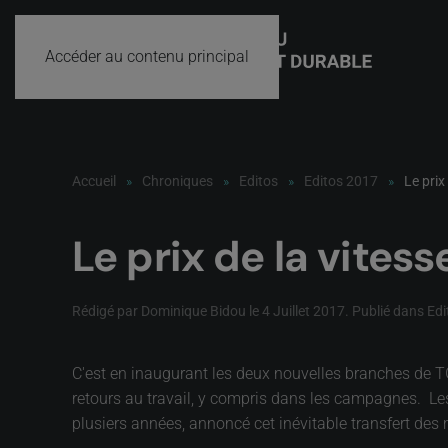
Accéder au contenu principal
Accueil
Chroniques
Editos
Editos 2017
Le prix
Le prix de la vitess
Rédigé par Dominique Bidou le
4 Juillet 2017
. Publié dans
Edi
C'est en inaugurant les deux nouvelles branches de TG
retours au travail, y compris dans les campagnes. Les t
plusiers années, annoncé cet inévitable transfert des